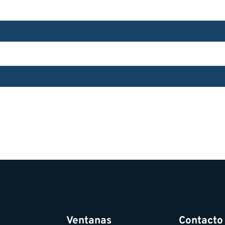
ICO Y WEB EN ESTE NAVEGADOR PARA LA PRÓXIMA V
Ventanas
Contacto