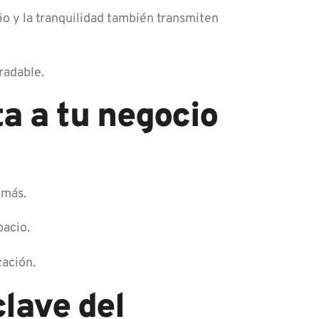
cio y la tranquilidad también transmiten
radable.
a a tu negocio
 más.
pacio.
zación.
lave del