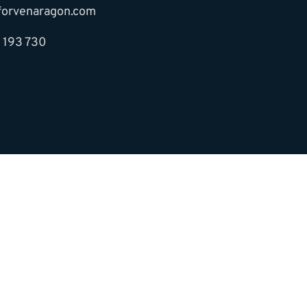
forvenaragon.com
 193 730